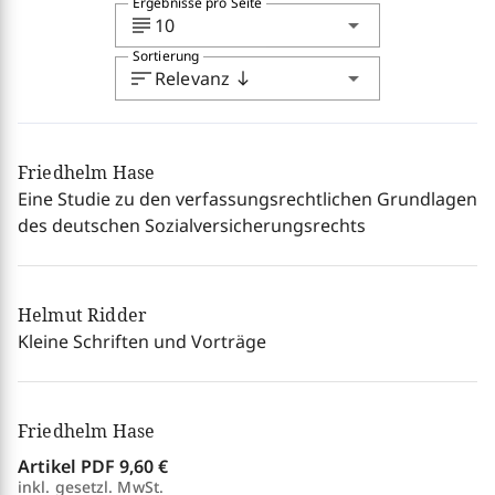
Ergebnisse pro Seite
subject
arrow_drop_down
10
Sortierung
sort
arrow_drop_down
Relevanz
south
Friedhelm Hase
Eine Studie zu den verfassungsrechtlichen Grundlagen
des deutschen Sozialversicherungsrechts
Helmut Ridder
Kleine Schriften und Vorträge
Friedhelm Hase
Artikel PDF
9,60 €
inkl. gesetzl. MwSt.