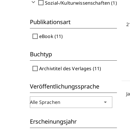
expand_more
check_box_outline_blank
Sozial-/Kulturwissenschaften (1)
Publikationsart
2
check_box_outline_blank
eBook (11)
Buchtyp
check_box_outline_blank
Archivtitel des Verlages (11)
Veröffentlichungssprache
J
arrow_drop_down
Alle Sprachen
Erscheinungsjahr