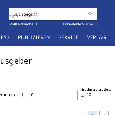
search
Suchbegriff
Volltextsuche
Erweiterte Suche
CESS
PUBLIZIEREN
SERVICE
VERLAG
ausgeber
Ergebnisse pro Seite
subject
Produkte (1 bis 10)
10