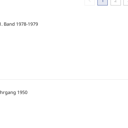
chevron_left
chevr
1
2
1. Band 1978-1979
ahrgang 1950