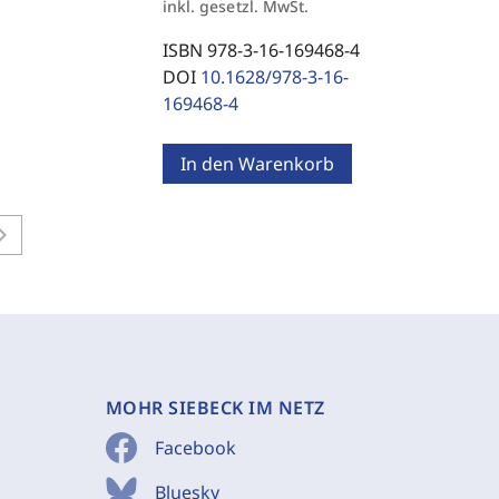
inkl. gesetzl. MwSt.
ISBN 978-3-16-169468-4
DOI
10.1628/978-3-16-
169468-4
In den Warenkorb
on_right
MOHR SIEBECK IM NETZ
Facebook
Bluesky