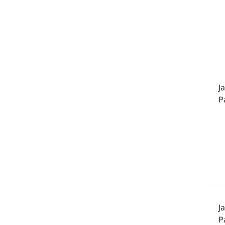
J
P
J
P