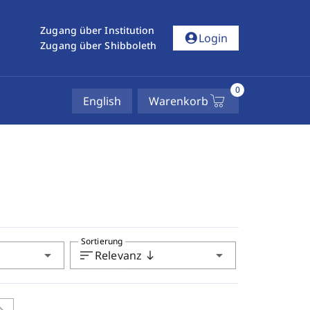
Zugang über Institution
account_circle
Login
Zugang über Shibboleth
0
English
Warenkorb
Sortierung
arrow_drop_down
sort
arrow_drop_down
Relevanz
south