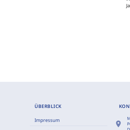
J
ÜBERBLICK
KON
M
Impressum
location_on
P
D