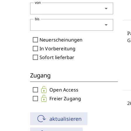
von
arrow_drop_down
bis
arrow_drop_down
P
check_box_outline_blank
Neuerscheinungen
G
check_box_outline_blank
In Vorbereitung
check_box_outline_blank
Sofort lieferbar
Zugang
check_box_outline_blank
Open Access
check_box_outline_blank
Freier Zugang
2
aktualisieren