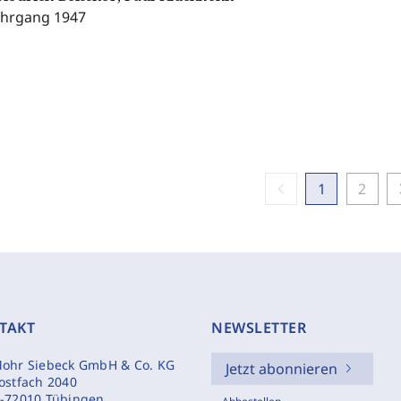
ahrgang 1947
chevron_left
chevr
1
2
TAKT
NEWSLETTER
ohr Siebeck GmbH & Co. KG
Jetzt abonnieren
ostfach 2040
-72010 Tübingen