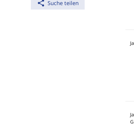
share
Suche teilen
J
J
G