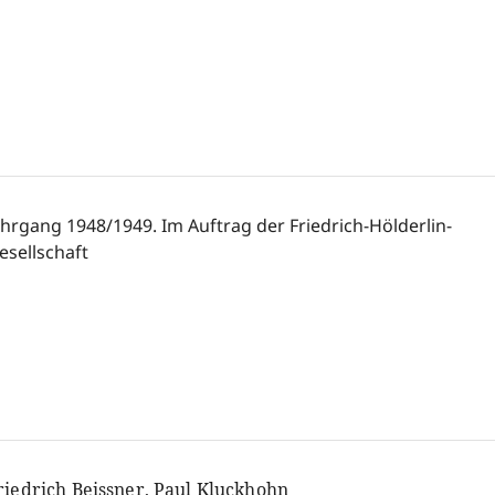
ahrgang 1948/1949. Im Auftrag der Friedrich-Hölderlin-
esellschaft
riedrich Beissner, Paul Kluckhohn