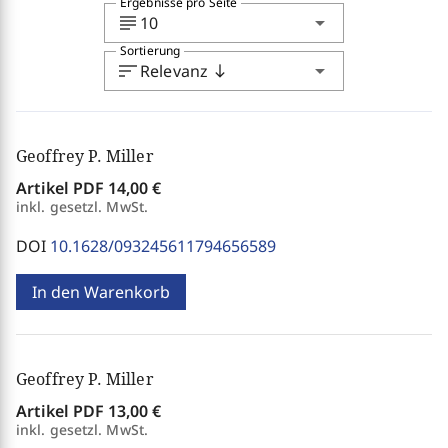
Ergebnisse pro Seite
subject
arrow_drop_down
10
Sortierung
sort
arrow_drop_down
Relevanz
south
Geoffrey P. Miller
Artikel PDF
14,00 €
inkl. gesetzl. MwSt.
DOI
10.1628/093245611794656589
In den Warenkorb
Geoffrey P. Miller
Artikel PDF
13,00 €
inkl. gesetzl. MwSt.