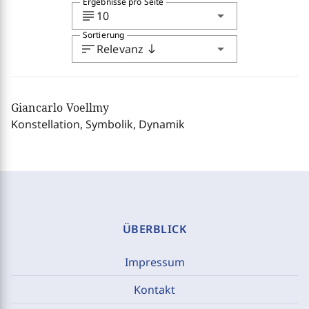
Ergebnisse pro Seite
subject
arrow_drop_down
10
Sortierung
sort
arrow_drop_down
Relevanz
south
Giancarlo Voellmy
Konstellation, Symbolik, Dynamik
ÜBERBLICK
Impressum
Kontakt