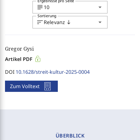
Ergebnisse pro Seite
subject
arrow_drop_down
10
Sortierung
sort
arrow_drop_down
Relevanz
south
Gregor Gysi
Artikel PDF
DOI
10.1628/streit-kultur-2025-0004
Zum Volltext
ÜBERBLICK