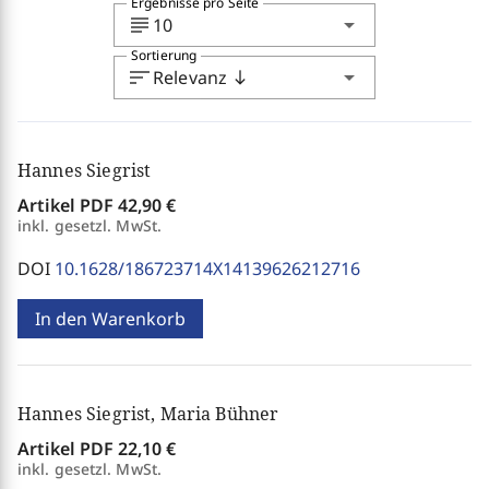
Ergebnisse pro Seite
subject
arrow_drop_down
10
Sortierung
sort
arrow_drop_down
Relevanz
south
Hannes Siegrist
Artikel PDF
42,90 €
inkl. gesetzl. MwSt.
DOI
10.1628/186723714X14139626212716
In den Warenkorb
Hannes Siegrist, Maria Bühner
Artikel PDF
22,10 €
inkl. gesetzl. MwSt.