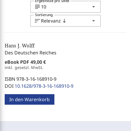
Ergebnisse pro Seite
subject
arrow_drop_down
10
Sortierung
sort
arrow_drop_down
Relevanz
south
Hans J. Wolff
Des Deutschen Reiches
eBook PDF
49,00 €
inkl. gesetzl. MwSt.
ISBN 978-3-16-168910-9
DOI
10.1628/978-3-16-168910-9
In den Warenkorb