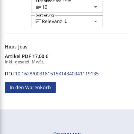
Ergebnisse pro Seite
subject
arrow_drop_down
10
Sortierung
sort
arrow_drop_down
Relevanz
south
Hans Joas
Artikel PDF
17,00 €
inkl. gesetzl. MwSt.
DOI
10.1628/003181515X14340941119135
In den Warenkorb