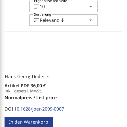
Ergebnisse pro Seite
subject
arrow_drop_down
10
Sortierung
sort
arrow_drop_down
Relevanz
south
Hans-Georg Dederer
Artikel PDF
36,00 €
inkl. gesetzl. MwSt.
Normalpreis / List price
DOI
10.1628/joer-2009-0007
In den Warenkorb