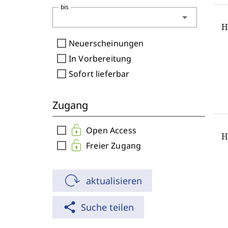
bis
arrow_drop_down
H
check_box_outline_blank
Neuerscheinungen
check_box_outline_blank
In Vorbereitung
check_box_outline_blank
Sofort lieferbar
Zugang
check_box_outline_blank
Open Access
H
check_box_outline_blank
Freier Zugang
aktualisieren
share
Suche teilen