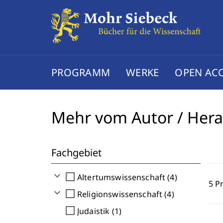
PROGRAMM
WERKE
OPEN AC
Mehr vom Autor / Her
Fachgebiet
expand_more
check_box_outline_blank
Altertumswissenschaft (4)
5 P
expand_more
check_box_outline_blank
Religionswissenschaft (4)
check_box_outline_blank
Judaistik (1)