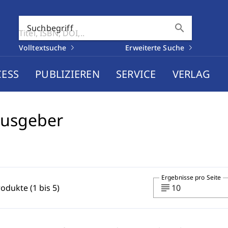
search
Suchbegriff
Volltextsuche
Erweiterte Suche
CESS
PUBLIZIEREN
SERVICE
VERLAG
ausgeber
Ergebnisse pro Seite
subject
rodukte (1 bis 5)
10