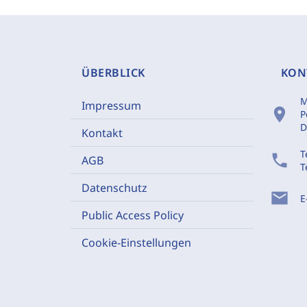
ÜBERBLICK
KON
M
Impressum
location_on
P
D
Kontakt
T
phone
AGB
T
Datenschutz
mail
E
Public Access Policy
Cookie-Einstellungen