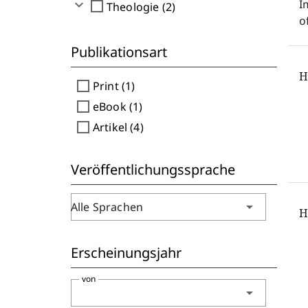
expand_more
I
check_box_outline_blank
Theologie (2)
o
Publikationsart
H
check_box_outline_blank
Print (1)
check_box_outline_blank
eBook (1)
check_box_outline_blank
Artikel (4)
Veröffentlichungssprache
arrow_drop_down
Alle Sprachen
H
Erscheinungsjahr
von
arrow_drop_down