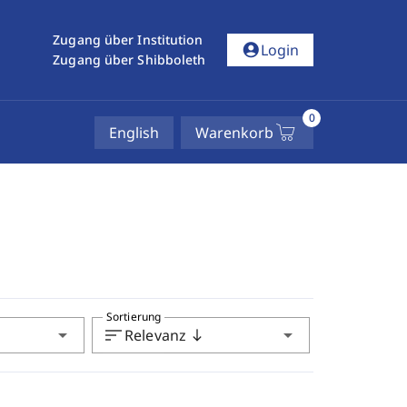
Zugang über Institution
account_circle
Login
Zugang über Shibboleth
0
English
Warenkorb
Sortierung
arrow_drop_down
sort
arrow_drop_down
Relevanz
south