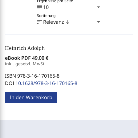
Ergebnisse pro Seite
subject
arrow_drop_down
10
Sortierung
sort
arrow_drop_down
Relevanz
south
Heinrich Adolph
eBook PDF
49,00 €
inkl. gesetzl. MwSt.
ISBN 978-3-16-170165-8
DOI
10.1628/978-3-16-170165-8
In den Warenkorb