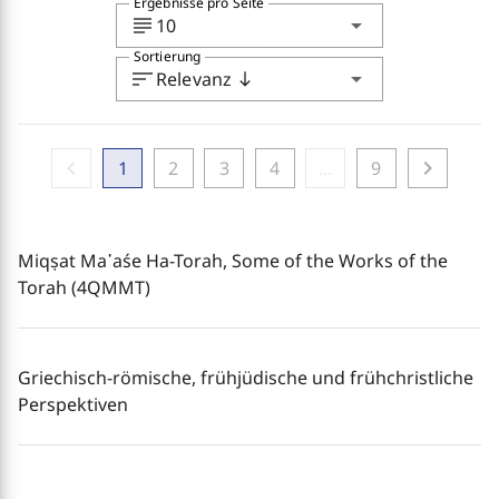
Ergebnisse pro Seite
subject
arrow_drop_down
10
Sortierung
sort
arrow_drop_down
Relevanz
south
chevron_left
chevron_right
1
2
3
4
...
9
Miqṣat Ma῾aśe Ha-Torah, Some of the Works of the
Torah (4QMMT)
Griechisch-römische, frühjüdische und frühchristliche
Perspektiven