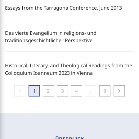
Essays from the Tarragona Conference, June 2013
Das vierte Evangelium in religions- und
traditionsgeschichtlicher Perspektive
Historical, Literary, and Theological Readings from the
Colloquium Ioanneum 2023 in Vienna
chevron_left
chevron_right
1
2
3
4
...
9