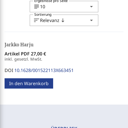
Ergebnisse pro Seite
subject
arrow_drop_down
10
Sortierung
sort
arrow_drop_down
Relevanz
south
Jarkko Harju
Artikel PDF
27,00 €
inkl. gesetzl. MwSt.
DOI
10.1628/001522113X663451
In den Warenkorb