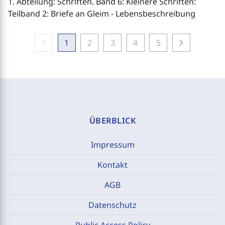
1. Abteilung: Schriften. Band 6: Kleinere Schriften:
Teilband 2: Briefe an Gleim - Lebensbeschreibung
chevron_left
chevron_right
1
2
3
4
5
ÜBERBLICK
Impressum
Kontakt
AGB
Datenschutz
Public Access Policy