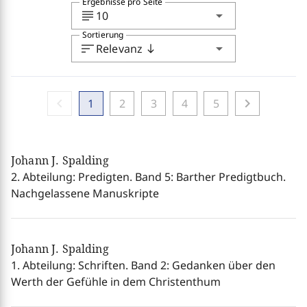
Ergebnisse pro Seite
subject
arrow_drop_down
10
Sortierung
sort
arrow_drop_down
Relevanz
south
chevron_left
chevron_right
1
2
3
4
5
Johann J. Spalding
2. Abteilung: Predigten. Band 5: Barther Predigtbuch.
Nachgelassene Manuskripte
Johann J. Spalding
1. Abteilung: Schriften. Band 2: Gedanken über den
Werth der Gefühle in dem Christenthum