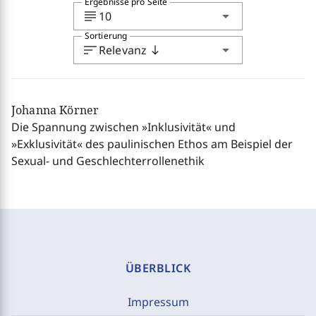
Ergebnisse pro Seite
subject
arrow_drop_down
10
Sortierung
sort
arrow_drop_down
Relevanz
south
Johanna Körner
Die Spannung zwischen »Inklusivität« und
»Exklusivität« des paulinischen Ethos am Beispiel der
Sexual- und Geschlechterrollenethik
ÜBERBLICK
Impressum