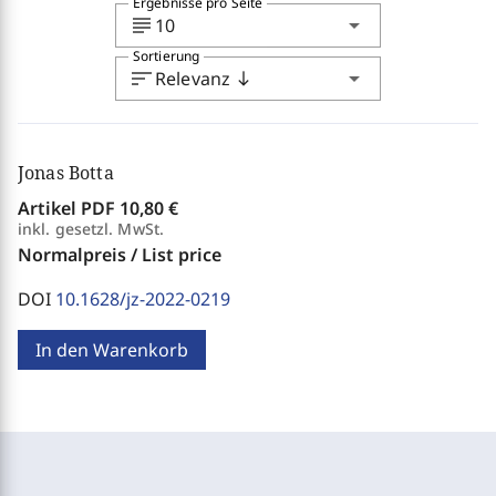
Ergebnisse pro Seite
subject
arrow_drop_down
10
Sortierung
sort
arrow_drop_down
Relevanz
south
Jonas Botta
Artikel PDF
10,80 €
inkl. gesetzl. MwSt.
Normalpreis / List price
DOI
10.1628/jz-2022-0219
In den Warenkorb