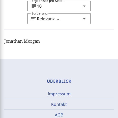
Ergebnisse pro Seite
subject
arrow_drop_down
10
Sortierung
sort
arrow_drop_down
Relevanz
south
Jonathan Morgan
ÜBERBLICK
Impressum
Kontakt
AGB