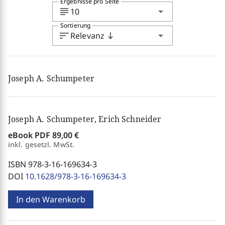
Ergebnisse pro Seite
subject
arrow_drop_down
10
Sortierung
sort
arrow_drop_down
Relevanz
south
Joseph A. Schumpeter
Joseph A. Schumpeter, Erich Schneider
eBook PDF
89,00 €
inkl. gesetzl. MwSt.
ISBN 978-3-16-169634-3
DOI
10.1628/978-3-16-169634-3
In den Warenkorb