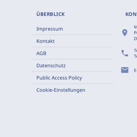
ÜBERBLICK
KON
M
Impressum
location_on
P
D
Kontakt
T
phone
AGB
T
Datenschutz
mail
E
Public Access Policy
Cookie-Einstellungen