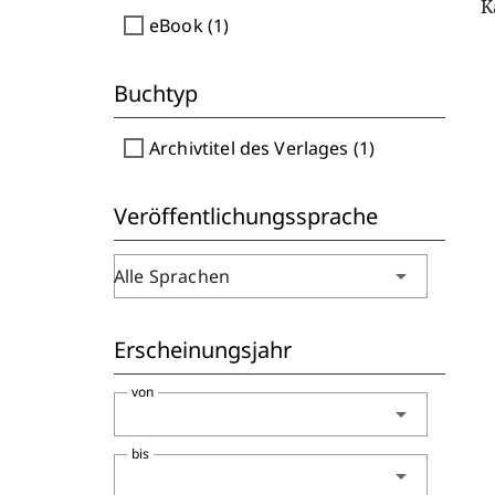
K
check_box_outline_blank
eBook (1)
Buchtyp
check_box_outline_blank
Archivtitel des Verlages (1)
Veröffentlichungssprache
arrow_drop_down
Alle Sprachen
Erscheinungsjahr
von
arrow_drop_down
bis
arrow_drop_down