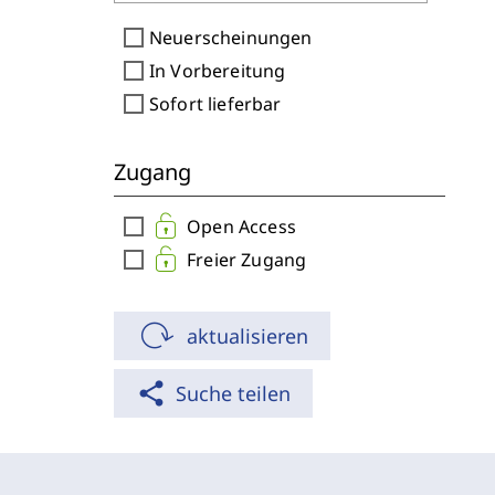
check_box_outline_blank
Neuerscheinungen
check_box_outline_blank
In Vorbereitung
check_box_outline_blank
Sofort lieferbar
Zugang
check_box_outline_blank
Open Access
check_box_outline_blank
Freier Zugang
aktualisieren
share
Suche teilen