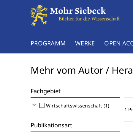
PROGRAMM
WERKE
OPEN AC
Mehr vom Autor / Her
Fachgebiet
expand_more
check_box_outline_blank
Wirtschaftswissenschaft (1)
1 P
Publikationsart