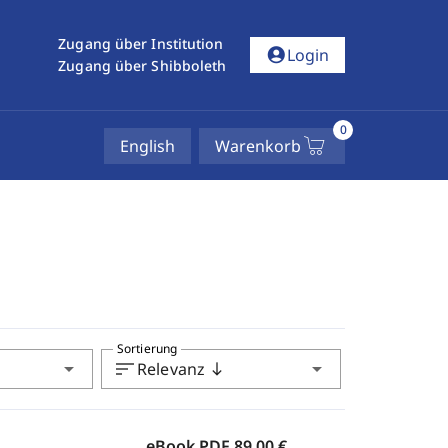
Zugang über Institution
account_circle
Login
Zugang über Shibboleth
0
English
Warenkorb
Sortierung
arrow_drop_down
sort
arrow_drop_down
Relevanz
south
eBook PDF
89,00 €