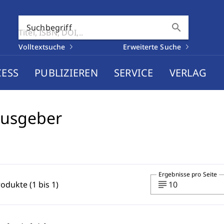
search
Suchbegriff
Volltextsuche
Erweiterte Suche
CESS
PUBLIZIEREN
SERVICE
VERLAG
ausgeber
Ergebnisse pro Seite
subject
rodukte (1 bis 1)
10