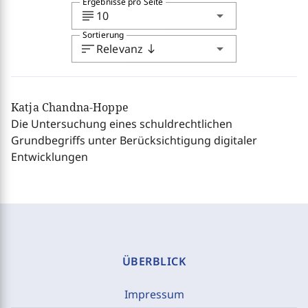
Ergebnisse pro Seite
subject
arrow_drop_down
10
Sortierung
sort
arrow_drop_down
Relevanz
south
Katja Chandna-Hoppe
Die Untersuchung eines schuldrechtlichen
Grundbegriffs unter Berücksichtigung digitaler
Entwicklungen
ÜBERBLICK
Impressum