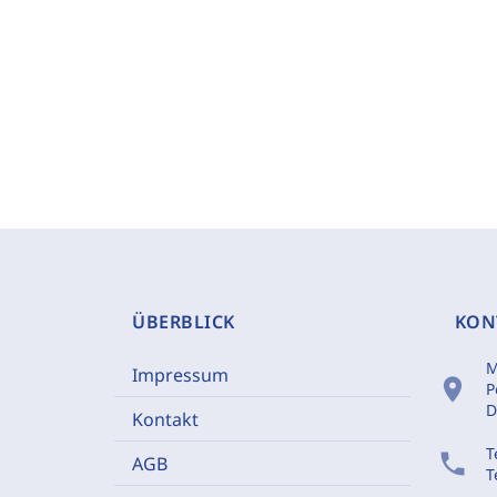
ÜBERBLICK
KON
M
Impressum
location_on
P
D
Kontakt
T
phone
AGB
T