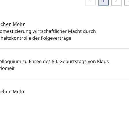
chevron_left
chevr
1
2
ochen Mohr
omestizierung wirtschaftlicher Macht durch
nhaltskontrolle der Folgeverträge
olloquium zu Ehren des 80. Geburtstags von Klaus
domeit
ochen Mohr