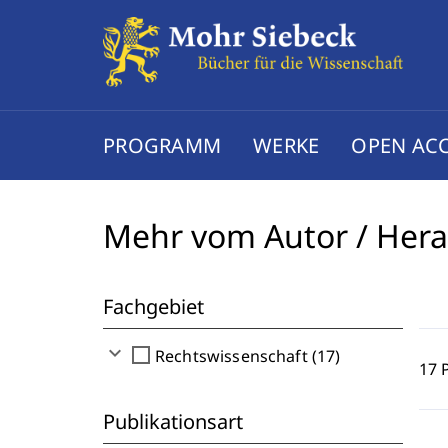
PROGRAMM
WERKE
OPEN AC
Mehr vom Autor / Her
Fachgebiet
expand_more
check_box_outline_blank
Rechtswissenschaft (17)
17 
Publikationsart