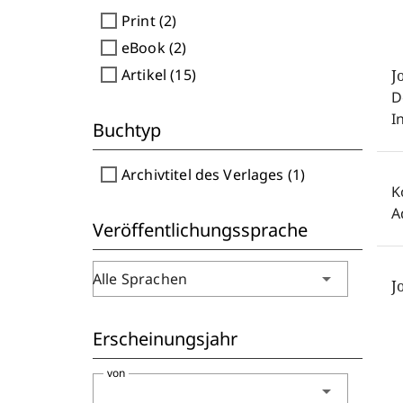
check_box_outline_blank
Print (2)
check_box_outline_blank
eBook (2)
check_box_outline_blank
Artikel (15)
J
D
I
Buchtyp
check_box_outline_blank
Archivtitel des Verlages (1)
K
A
Veröffentlichungssprache
arrow_drop_down
Alle Sprachen
J
Erscheinungsjahr
von
arrow_drop_down