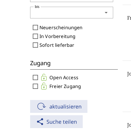
bis
arrow_drop_down
F
check_box_outline_blank
Neuerscheinungen
check_box_outline_blank
In Vorbereitung
check_box_outline_blank
Sofort lieferbar
Zugang
J
check_box_outline_blank
Open Access
check_box_outline_blank
Freier Zugang
aktualisieren
share
Suche teilen
J