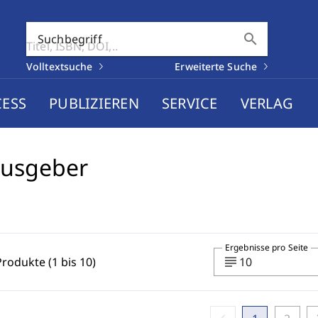
search
Suchbegriff
Volltextsuche
Erweiterte Suche
CESS
PUBLIZIEREN
SERVICE
VERLAG
ausgeber
Ergebnisse pro Seite
subject
Produkte (1 bis 10)
10