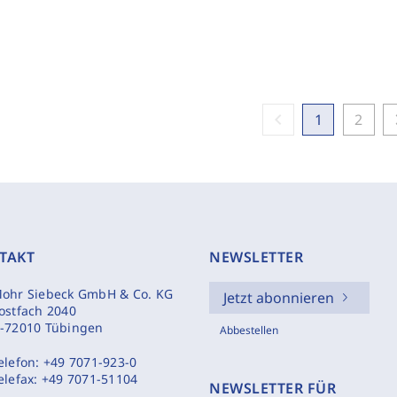
chevron_left
chevr
1
2
TAKT
NEWSLETTER
ohr Siebeck GmbH & Co. KG
Jetzt abonnieren
ostfach 2040
-72010 Tübingen
Abbestellen
elefon:
+49 7071-923-0
elefax:
+49 7071-51104
NEWSLETTER FÜR