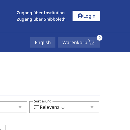
Zugang über Institution
account_circle
Login
Zugang über Shibboleth
0
English
Warenkorb
Sortierung
arrow_drop_down
sort
arrow_drop_down
Relevanz
south