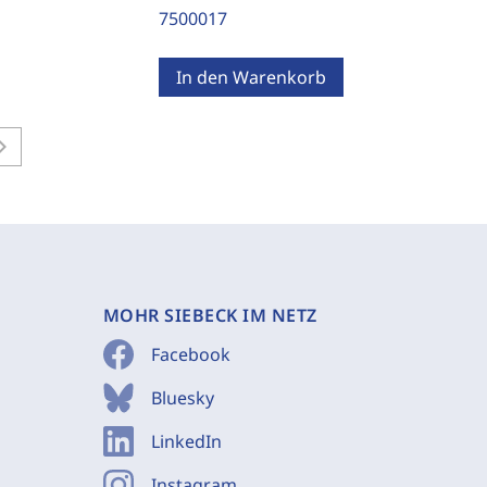
7500017
In den Warenkorb
on_right
MOHR SIEBECK IM NETZ
Facebook
Bluesky
LinkedIn
Instagram