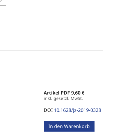
on_right
Artikel PDF
9,60 €
inkl. gesetzl. MwSt.
DOI
10.1628/jz-2019-0328
In den Warenkorb