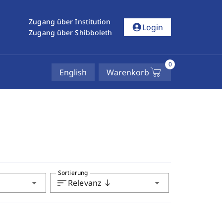
Zugang über Institution
account_circle
Login
Zugang über Shibboleth
0
English
Warenkorb
Sortierung
arrow_drop_down
sort
arrow_drop_down
Relevanz
south