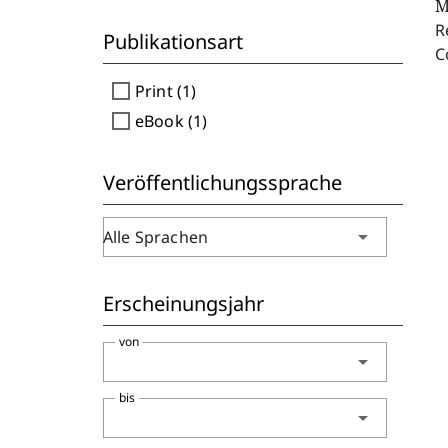
M
R
Publikationsart
C
check_box_outline_blank
Print (1)
check_box_outline_blank
eBook (1)
Veröffentlichungssprache
arrow_drop_down
Alle Sprachen
Erscheinungsjahr
von
arrow_drop_down
bis
arrow_drop_down