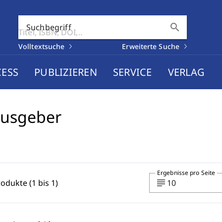
search
Suchbegriff
Volltextsuche
Erweiterte Suche
CESS
PUBLIZIEREN
SERVICE
VERLAG
ausgeber
Ergebnisse pro Seite
subject
rodukte (1 bis 1)
10