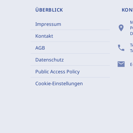
ÜBERBLICK
KON
M
Impressum
location_on
P
D
Kontakt
T
phone
AGB
T
Datenschutz
mail
E
Public Access Policy
Cookie-Einstellungen