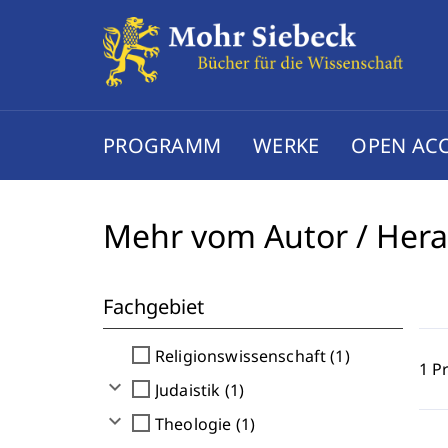
PROGRAMM
WERKE
OPEN AC
Mehr vom Autor / Her
Fachgebiet
check_box_outline_blank
Religionswissenschaft (1)
1 P
expand_more
check_box_outline_blank
Judaistik (1)
expand_more
check_box_outline_blank
Theologie (1)