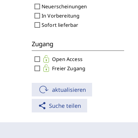
check_box_outline_blank
Neuerscheinungen
check_box_outline_blank
In Vorbereitung
check_box_outline_blank
Sofort lieferbar
Zugang
check_box_outline_blank
Open Access
check_box_outline_blank
Freier Zugang
aktualisieren
share
Suche teilen