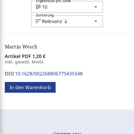
Ergebnisse pro Seite
subject
arrow_drop_down
10
Sortierung
sort
arrow_drop_down
Relevanz
south
Martin Wesch
Artikel PDF
1,20 €
inkl. gesetzl. MwSt.
DOI
10.1628/002268806775435548
In den Warenkorb