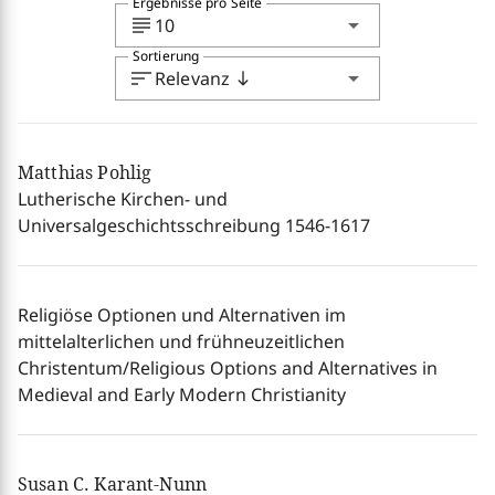
Ergebnisse pro Seite
subject
arrow_drop_down
10
Sortierung
sort
arrow_drop_down
Relevanz
south
Matthias Pohlig
Lutherische Kirchen- und
Universalgeschichtsschreibung 1546-1617
Religiöse Optionen und Alternativen im
mittelalterlichen und frühneuzeitlichen
Christentum/Religious Options and Alternatives in
Medieval and Early Modern Christianity
Susan C. Karant-Nunn