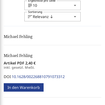
Ergebnisse pro Seite
subject
arrow_drop_down
10
Sortierung
sort
arrow_drop_down
Relevanz
south
Michael Fehling
Michael Fehling
Artikel PDF
2,40 €
inkl. gesetzl. MwSt.
DOI
10.1628/002268810791073312
In den Warenkorb