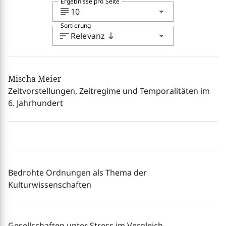
Ergebnisse pro Seite
subject
arrow_drop_down
10
Sortierung
sort
arrow_drop_down
Relevanz
south
Mischa Meier
Zeitvorstellungen, Zeitregime und Temporalitäten im
6. Jahrhundert
Bedrohte Ordnungen als Thema der
Kulturwissenschaften
Gesellschaften unter Stress im Vergleich