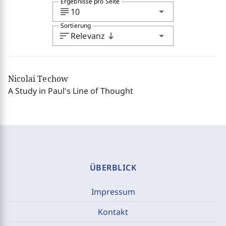
Ergebnisse pro Seite
subject
arrow_drop_down
10
Sortierung
sort
arrow_drop_down
Relevanz
south
Nicolai Techow
A Study in Paul's Line of Thought
ÜBERBLICK
Impressum
Kontakt