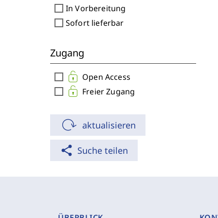
check_box_outline_blank
In Vorbereitung
check_box_outline_blank
Sofort lieferbar
Zugang
check_box_outline_blank
Open Access
check_box_outline_blank
Freier Zugang
aktualisieren
share
Suche teilen
ÜBERBLICK
KON