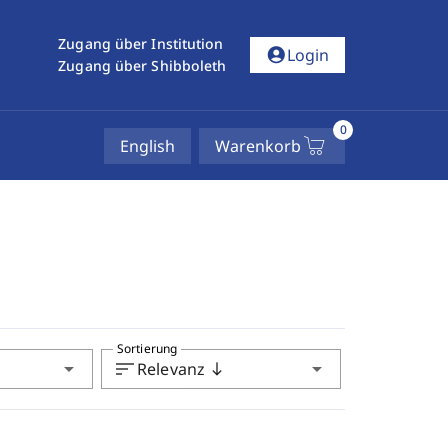
Zugang über Institution
account_circle
Login
Zugang über Shibboleth
0
English
Warenkorb
Sortierung
arrow_drop_down
sort
arrow_drop_down
Relevanz
south