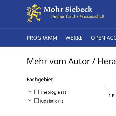
PROGRAMM
WERKE
OPEN AC
Mehr vom Autor / Her
Fachgebiet
expand_more
check_box_outline_blank
Theologie (1)
1 P
expand_more
check_box_outline_blank
Judaistik (1)