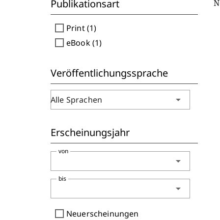
Publikationsart
N
check_box_outline_blank
Print (1)
check_box_outline_blank
eBook (1)
Veröffentlichungssprache
arrow_drop_down
Alle Sprachen
Erscheinungsjahr
von
arrow_drop_down
bis
arrow_drop_down
check_box_outline_blank
Neuerscheinungen