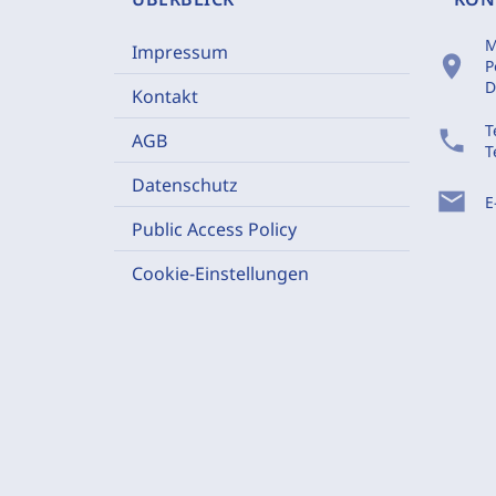
M
Impressum
location_on
P
D
Kontakt
T
phone
AGB
T
Datenschutz
mail
E
Public Access Policy
Cookie-Einstellungen