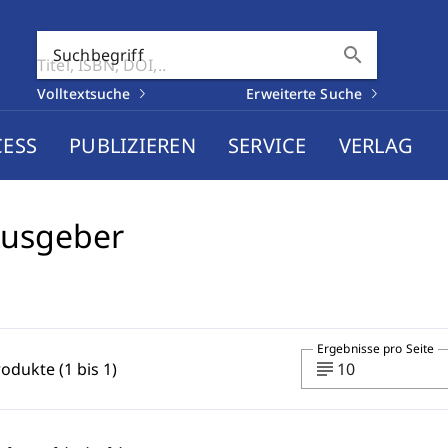
search
Suchbegriff
Volltextsuche
Erweiterte Suche
CESS
PUBLIZIEREN
SERVICE
VERLAG
ausgeber
Ergebnisse pro Seite
subject
rodukte (1 bis 1)
10