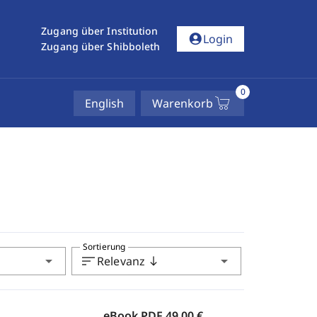
Zugang über Institution
account_circle
Login
Zugang über Shibboleth
0
English
Warenkorb
Sortierung
arrow_drop_down
sort
arrow_drop_down
Relevanz
south
eBook PDF
49,00 €