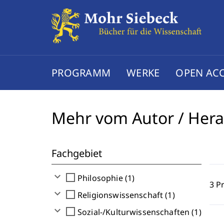
PROGRAMM
WERKE
OPEN AC
Mehr vom Autor / Her
Fachgebiet
expand_more
check_box_outline_blank
Philosophie (1)
3 P
expand_more
check_box_outline_blank
Religionswissenschaft (1)
expand_more
check_box_outline_blank
Sozial-/Kulturwissenschaften (1)