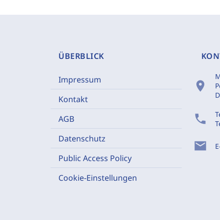
ÜBERBLICK
KON
M
Impressum
location_on
P
D
Kontakt
T
phone
AGB
T
Datenschutz
mail
E
Public Access Policy
Cookie-Einstellungen