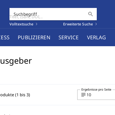
search
Suchbegriff
Volltextsuche
Erweiterte Suche
CESS
PUBLIZIEREN
SERVICE
VERLAG
ausgeber
Ergebnisse pro Seite
subject
rodukte (1 bis 3)
10