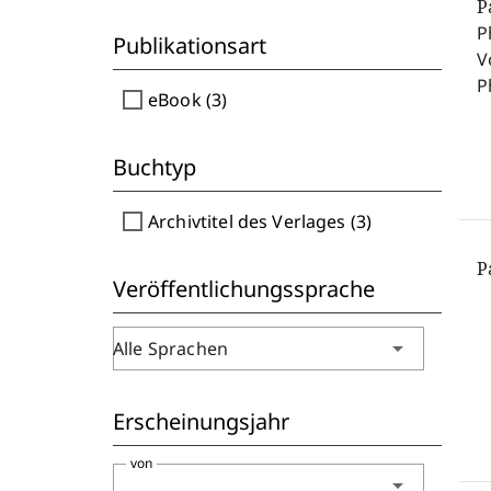
P
P
Publikationsart
V
P
check_box_outline_blank
eBook (3)
Buchtyp
check_box_outline_blank
Archivtitel des Verlages (3)
P
Veröffentlichungssprache
arrow_drop_down
Alle Sprachen
Erscheinungsjahr
von
arrow_drop_down