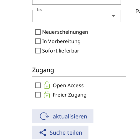
bis
P
arrow_drop_down
check_box_outline_blank
Neuerscheinungen
check_box_outline_blank
In Vorbereitung
check_box_outline_blank
Sofort lieferbar
Zugang
check_box_outline_blank
Open Access
check_box_outline_blank
Freier Zugang
aktualisieren
share
Suche teilen