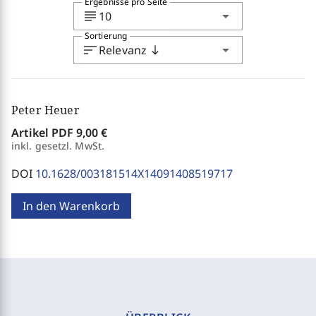
Ergebnisse pro Seite
subject
arrow_drop_down
10
Sortierung
sort
arrow_drop_down
Relevanz
south
Peter Heuer
Artikel PDF
9,00 €
inkl. gesetzl. MwSt.
DOI
10.1628/003181514X14091408519717
In den Warenkorb