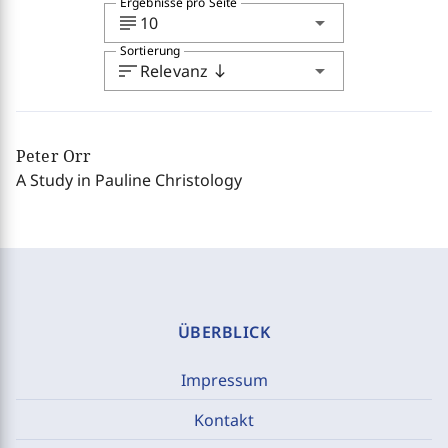
Ergebnisse pro Seite
subject
arrow_drop_down
10
Sortierung
sort
arrow_drop_down
Relevanz
south
Peter Orr
A Study in Pauline Christology
ÜBERBLICK
Impressum
Kontakt