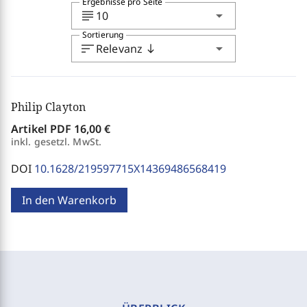
Ergebnisse pro Seite
subject
arrow_drop_down
10
Sortierung
sort
arrow_drop_down
Relevanz
south
Philip Clayton
Artikel PDF
16,00 €
inkl. gesetzl. MwSt.
DOI
10.1628/219597715X14369486568419
In den Warenkorb