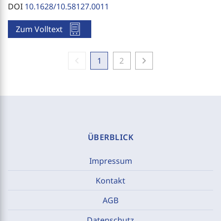
DOI
10.1628/10.58127.0011
Zum Volltext
chevron_left
chevron_right
1
2
ÜBERBLICK
Impressum
Kontakt
AGB
Datenschutz