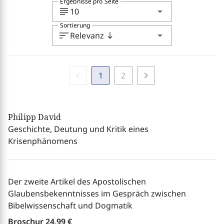
Ergebnisse pro Seite
subject
arrow_drop_down
10
Sortierung
sort
arrow_drop_down
Relevanz
south
chevron_left
chevron_right
1
2
Philipp David
Geschichte, Deutung und Kritik eines
Krisenphänomens
Der zweite Artikel des Apostolischen
Glaubensbekenntnisses im Gespräch zwischen
Bibelwissenschaft und Dogmatik
Broschur
24,99 €