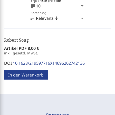
Ergebnisse pro Seite
subject
arrow_drop_down
10
Sortierung
sort
arrow_drop_down
Relevanz
south
Robert Song
Artikel PDF
8,00 €
inkl. gesetzl. MwSt.
DOI
10.1628/219597716X14696202742136
In den Warenkorb