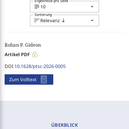
Ergebnisse pro Seite
subject
arrow_drop_down
10
Sortierung
sort
arrow_drop_down
Relevanz
south
Rohan P. Gideon
Artikel PDF
DOI
10.1628/ptsc-2026-0005
Zum Volltext
ÜBERBLICK