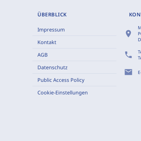
ÜBERBLICK
KON
M
Impressum
location_on
P
D
Kontakt
T
phone
AGB
T
Datenschutz
mail
E
Public Access Policy
Cookie-Einstellungen