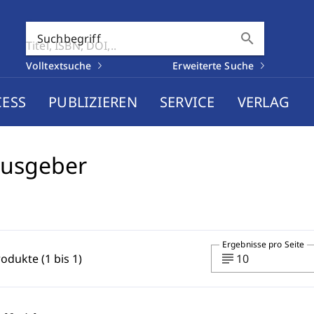
search
Suchbegriff
Volltextsuche
Erweiterte Suche
CESS
PUBLIZIEREN
SERVICE
VERLAG
ausgeber
Ergebnisse pro Seite
subject
rodukte (1 bis 1)
10