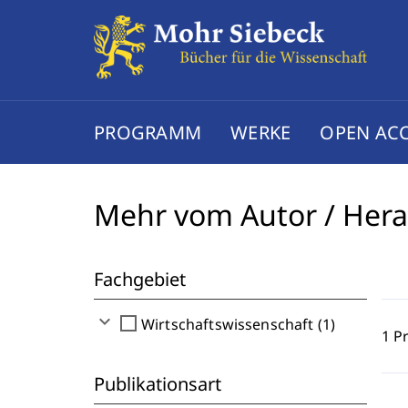
PROGRAMM
WERKE
OPEN AC
Mehr vom Autor / Her
Fachgebiet
expand_more
check_box_outline_blank
Wirtschaftswissenschaft (1)
1 P
Publikationsart