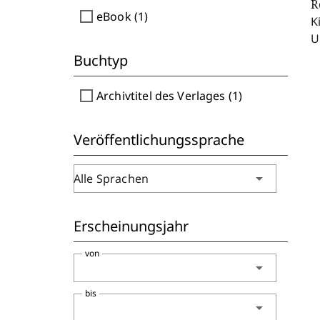
R
check_box_outline_blank
eBook (1)
K
U
Buchtyp
check_box_outline_blank
Archivtitel des Verlages (1)
Veröffentlichungssprache
arrow_drop_down
Alle Sprachen
Erscheinungsjahr
von
arrow_drop_down
bis
arrow_drop_down