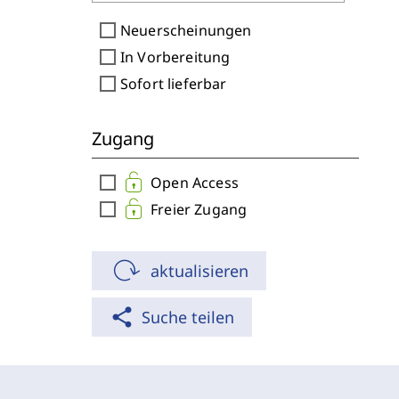
check_box_outline_blank
Neuerscheinungen
check_box_outline_blank
In Vorbereitung
check_box_outline_blank
Sofort lieferbar
Zugang
check_box_outline_blank
Open Access
check_box_outline_blank
Freier Zugang
aktualisieren
share
Suche teilen