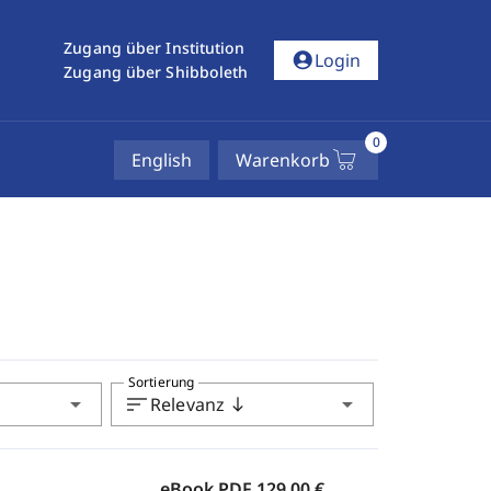
Zugang über Institution
account_circle
Login
Zugang über Shibboleth
0
English
Warenkorb
Sortierung
arrow_drop_down
sort
arrow_drop_down
Relevanz
south
eBook PDF
129,00 €