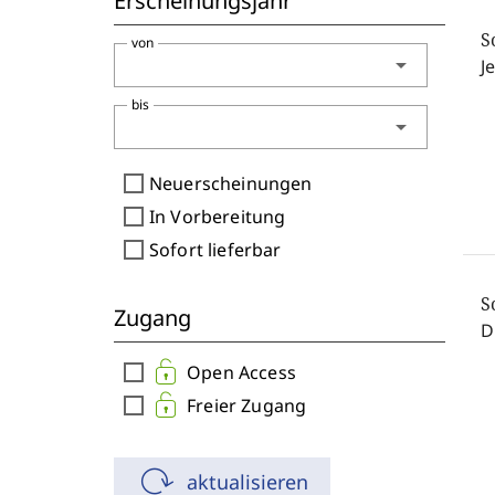
Erscheinungsjahr
S
von
arrow_drop_down
J
bis
arrow_drop_down
check_box_outline_blank
Neuerscheinungen
check_box_outline_blank
In Vorbereitung
check_box_outline_blank
Sofort lieferbar
S
Zugang
D
check_box_outline_blank
Open Access
check_box_outline_blank
Freier Zugang
aktualisieren