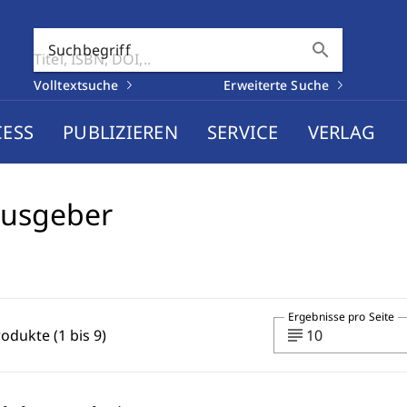
search
Suchbegriff
Volltextsuche
Erweiterte Suche
CESS
PUBLIZIEREN
SERVICE
VERLAG
ausgeber
Ergebnisse pro Seite
subject
rodukte (1 bis 9)
10