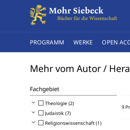
PROGRAMM
WERKE
OPEN AC
Mehr vom Autor / Her
Fachgebiet
expand_more
check_box_outline_blank
Theologie (2)
9 P
expand_more
check_box_outline_blank
Judaistik (7)
expand_more
check_box_outline_blank
Religionswissenschaft (1)