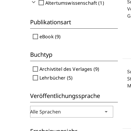
expand_more
S
check_box_outline_blank
Altertumswissenschaft (1)
V
G
Publikationsart
check_box_outline_blank
eBook (9)
Buchtyp
check_box_outline_blank
Archivtitel des Verlages (9)
S
check_box_outline_blank
Lehrbücher (5)
S
M
Veröffentlichungssprache
arrow_drop_down
Alle Sprachen