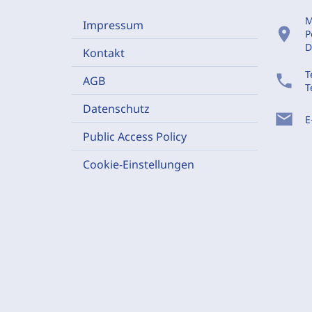
M
Impressum
location_on
P
D
Kontakt
T
phone
AGB
T
Datenschutz
mail
E
Public Access Policy
Cookie-Einstellungen