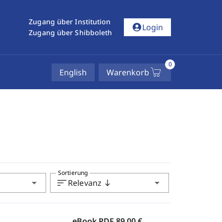
Zugang über Institution
account_circle
Login
Zugang über Shibboleth
0
English
Warenkorb
Sortierung
arrow_drop_down
sort
arrow_drop_down
Relevanz
south
eBook PDF
89,00 €