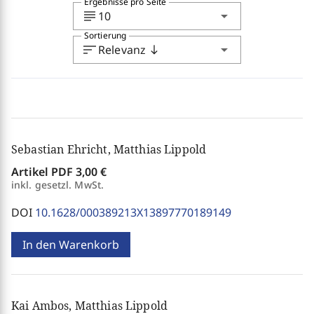
Ergebnisse pro Seite
subject
arrow_drop_down
10
Sortierung
sort
arrow_drop_down
Relevanz
south
Sebastian Ehricht, Matthias Lippold
Artikel PDF
3,00 €
inkl. gesetzl. MwSt.
DOI
10.1628/000389213X13897770189149
In den Warenkorb
Kai Ambos, Matthias Lippold