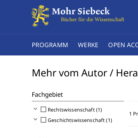
PROGRAMM
WERKE
OPEN AC
Mehr vom Autor / Her
Fachgebiet
expand_more
check_box_outline_blank
Rechtswissenschaft (1)
1 P
expand_more
check_box_outline_blank
Geschichtswissenschaft (1)