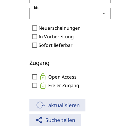
bis
arrow_drop_down
check_box_outline_blank
Neuerscheinungen
check_box_outline_blank
In Vorbereitung
check_box_outline_blank
Sofort lieferbar
Zugang
check_box_outline_blank
Open Access
check_box_outline_blank
Freier Zugang
aktualisieren
share
Suche teilen