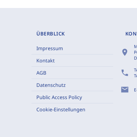
ÜBERBLICK
KON
M
Impressum
location_on
P
D
Kontakt
T
phone
AGB
T
Datenschutz
mail
E
Public Access Policy
Cookie-Einstellungen