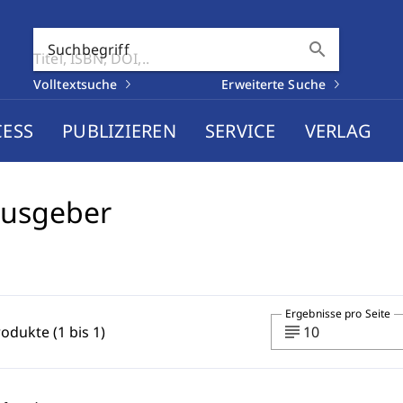
search
Suchbegriff
Volltextsuche
Erweiterte Suche
CESS
PUBLIZIEREN
SERVICE
VERLAG
ausgeber
Ergebnisse pro Seite
subject
rodukte (1 bis 1)
10