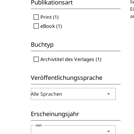
Publikationsart
S
E
a
check_box_outline_blank
Print (1)
check_box_outline_blank
eBook (1)
Buchtyp
check_box_outline_blank
Archivtitel des Verlages (1)
Veröffentlichungssprache
arrow_drop_down
Alle Sprachen
Erscheinungsjahr
von
arrow_drop_down