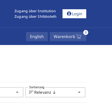
Zugang über Institution
account_circle
Login
Zugang über Shibboleth
0
English
Warenkorb
Sortierung
arrow_drop_down
sort
arrow_drop_down
Relevanz
south