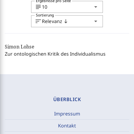
Ergebnisse pro Seite
subject
arrow_drop_down
10
Sortierung
sort
arrow_drop_down
Relevanz
south
Simon Lohse
Zur ontologischen Kritik des Individualismus
ÜBERBLICK
Impressum
Kontakt