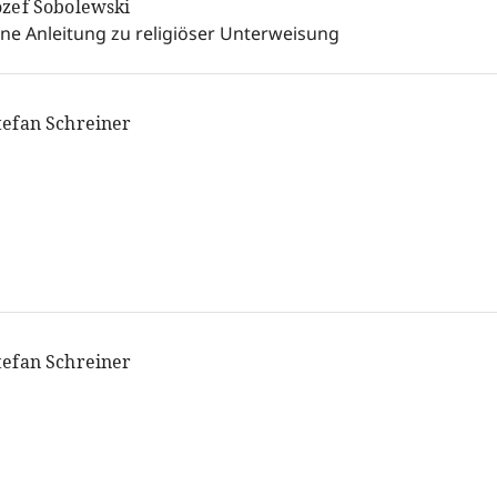
ózef Sobolewski
ine Anleitung zu religiöser Unterweisung
tefan Schreiner
tefan Schreiner