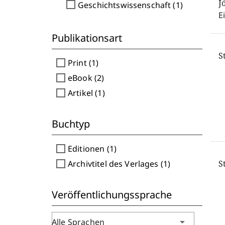
J
check_box_outline_blank
Geschichtswissenschaft (1)
E
Publikationsart
S
check_box_outline_blank
Print (1)
check_box_outline_blank
eBook (2)
check_box_outline_blank
Artikel (1)
Buchtyp
check_box_outline_blank
Editionen (1)
check_box_outline_blank
Archivtitel des Verlages (1)
S
Veröffentlichungssprache
arrow_drop_down
Alle Sprachen