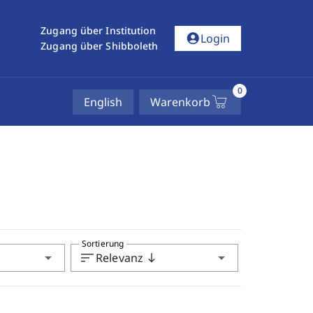
Zugang über Institution
account_circle
Login
Zugang über Shibboleth
0
English
Warenkorb
Sortierung
arrow_drop_down
sort
arrow_drop_down
Relevanz
south