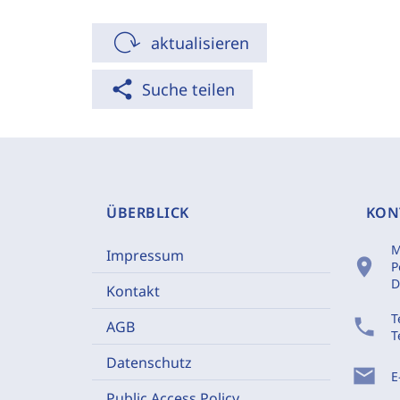
aktualisieren
share
Suche teilen
ÜBERBLICK
KON
M
Impressum
location_on
P
D
Kontakt
T
phone
AGB
T
Datenschutz
mail
E
Public Access Policy