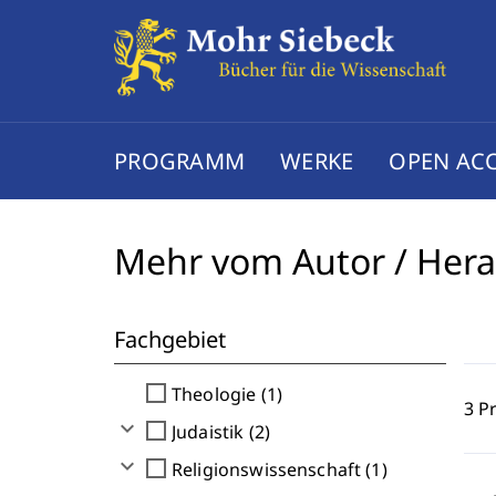
PROGRAMM
WERKE
OPEN AC
Mehr vom Autor / Her
Fachgebiet
check_box_outline_blank
Theologie (1)
3 P
expand_more
check_box_outline_blank
Judaistik (2)
expand_more
check_box_outline_blank
Religionswissenschaft (1)