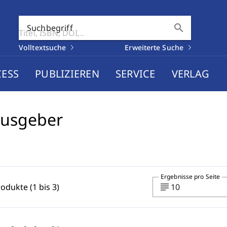
search
Suchbegriff
Volltextsuche
Erweiterte Suche
CESS
PUBLIZIEREN
SERVICE
VERLAG
ausgeber
Ergebnisse pro Seite
subject
rodukte (1 bis 3)
10