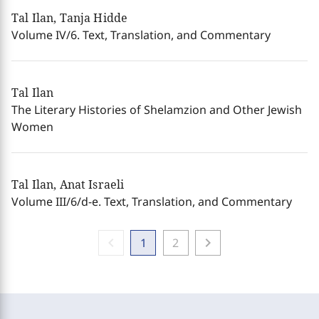
Tal Ilan, Tanja Hidde
Volume IV/6. Text, Translation, and Commentary
Tal Ilan
The Literary Histories of Shelamzion and Other Jewish
Women
Tal Ilan, Anat Israeli
Volume III/6/d-e. Text, Translation, and Commentary
chevron_left
chevron_right
1
2