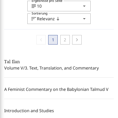
Ergebnisse pro Seite
subject
arrow_drop_down
10
Sortierung
sort
arrow_drop_down
Relevanz
south
chevron_left
chevron_right
1
2
Tal Ilan
Volume V/3. Text, Translation, and Commentary
A Feminist Commentary on the Babylonian Talmud V
Introduction and Studies