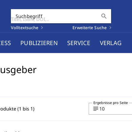
search
Suchbegriff
Volltextsuche
Erweiterte Suche
CESS
PUBLIZIEREN
SERVICE
VERLAG
ausgeber
Ergebnisse pro Seite
subject
rodukte (1 bis 1)
10