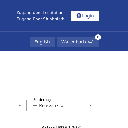
Zugang über Institution
account_circle
Login
Zugang über Shibboleth
0
English
Warenkorb
Sortierung
arrow_drop_down
sort
arrow_drop_down
Relevanz
south
Artikel PDF
1,20 €