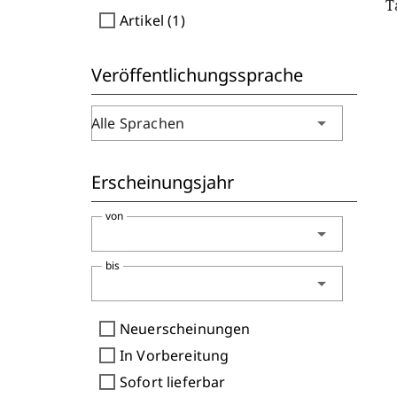
T
check_box_outline_blank
Artikel (1)
Veröffentlichungssprache
arrow_drop_down
Alle Sprachen
Erscheinungsjahr
von
arrow_drop_down
bis
arrow_drop_down
check_box_outline_blank
Neuerscheinungen
check_box_outline_blank
In Vorbereitung
check_box_outline_blank
Sofort lieferbar