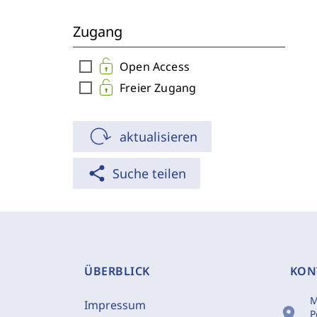
Zugang
check_box_outline_blank
Open Access
check_box_outline_blank
Freier Zugang
aktualisieren
share
Suche teilen
ÜBERBLICK
KON
M
Impressum
location_on
P