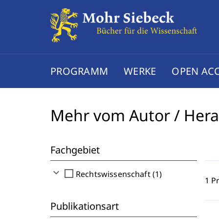
PROGRAMM
WERKE
OPEN AC
Mehr vom Autor / Her
Fachgebiet
expand_more
check_box_outline_blank
Rechtswissenschaft (1)
1 P
Publikationsart