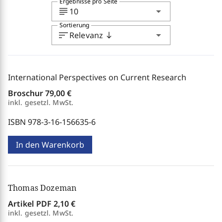
Ergebnisse pro Seite
subject
arrow_drop_down
10
Sortierung
sort
arrow_drop_down
Relevanz
south
International Perspectives on Current Research
Broschur
79,00 €
inkl. gesetzl. MwSt.
ISBN 978-3-16-156635-6
In den Warenkorb
Thomas Dozeman
Artikel PDF
2,10 €
inkl. gesetzl. MwSt.