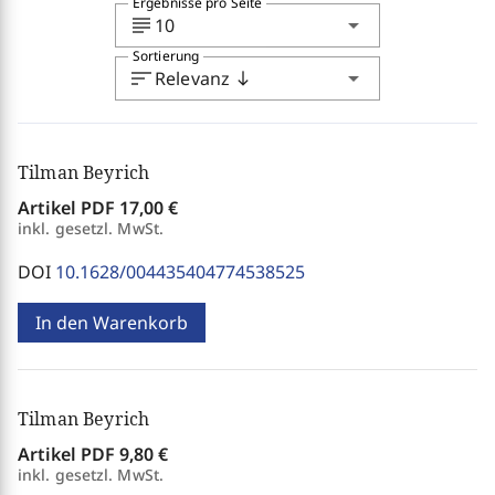
Ergebnisse pro Seite
subject
arrow_drop_down
10
Sortierung
sort
arrow_drop_down
Relevanz
south
Tilman Beyrich
Artikel PDF
17,00 €
inkl. gesetzl. MwSt.
DOI
10.1628/004435404774538525
In den Warenkorb
Tilman Beyrich
Artikel PDF
9,80 €
inkl. gesetzl. MwSt.