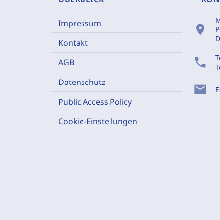
M
Impressum
location_on
P
D
Kontakt
T
phone
AGB
T
Datenschutz
mail
E
Public Access Policy
Cookie-Einstellungen