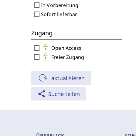
check_box_outline_blank
In Vorbereitung
check_box_outline_blank
Sofort lieferbar
Zugang
check_box_outline_blank
Open Access
check_box_outline_blank
Freier Zugang
aktualisieren
share
Suche teilen
ÜBERBLICK
KON