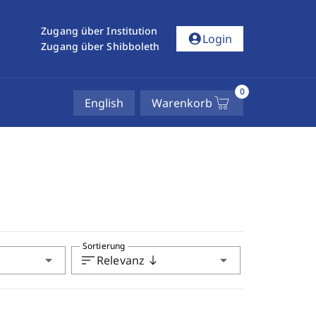
Zugang über Institution
account_circle
Login
Zugang über Shibboleth
0
English
Warenkorb
Sortierung
arrow_drop_down
sort
arrow_drop_down
Relevanz
south