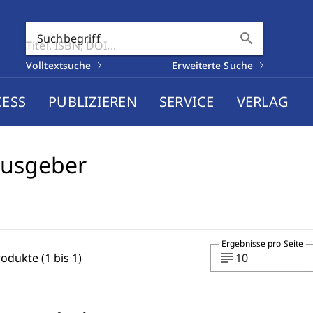
search
Suchbegriff
Volltextsuche
Erweiterte Suche
CESS
PUBLIZIEREN
SERVICE
VERLAG
ausgeber
Ergebnisse pro Seite
subject
rodukte (1 bis 1)
10