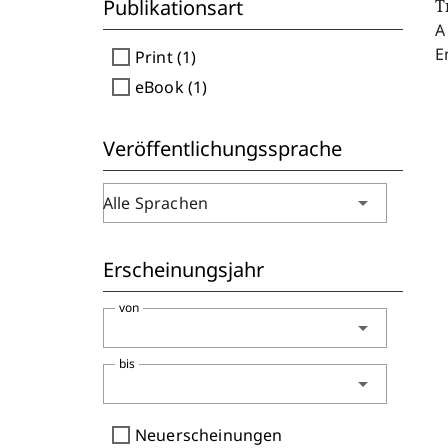
Publikationsart
T
A
E
check_box_outline_blank
Print (1)
check_box_outline_blank
eBook (1)
Veröffentlichungssprache
arrow_drop_down
Alle Sprachen
Erscheinungsjahr
von
arrow_drop_down
bis
arrow_drop_down
check_box_outline_blank
Neuerscheinungen