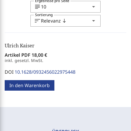
Ergebnisse pro Seite
subject
arrow_drop_down
10
Sortierung
sort
arrow_drop_down
Relevanz
south
Ulrich Kaiser
Artikel PDF
18,00 €
inkl. gesetzl. MwSt.
DOI
10.1628/0932456022975448
In den Warenkorb