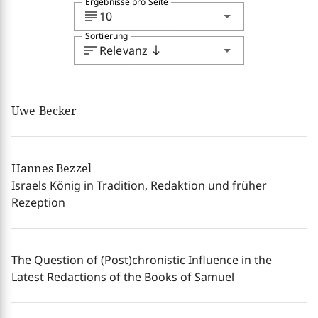
Ergebnisse pro Seite
subject
arrow_drop_down
10
Sortierung
sort
arrow_drop_down
Relevanz
south
Uwe Becker
Hannes Bezzel
Israels König in Tradition, Redaktion und früher
Rezeption
The Question of (Post)chronistic Influence in the
Latest Redactions of the Books of Samuel