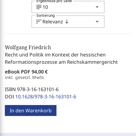
Ergebnisse pro Seite
subject
arrow_drop_down
10
Sortierung
sort
arrow_drop_down
Relevanz
south
Wolfgang Friedrich
Recht und Politik im Kontext der hessischen
Reformationsprozesse am Reichskammergericht
eBook PDF
94,00 €
inkl. gesetzl. MwSt.
ISBN 978-3-16-163101-6
DOI
10.1628/978-3-16-163101-6
In den Warenkorb