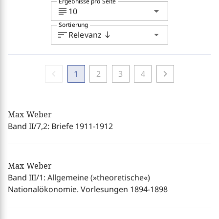
Ergebnisse pro Seite
subject
arrow_drop_down
10
Sortierung
sort
arrow_drop_down
Relevanz
south
chevron_left
chevron_right
1
2
3
4
Max Weber
Band II/7,2: Briefe 1911-1912
Max Weber
Band III/1: Allgemeine (»theoretische«)
Nationalökonomie. Vorlesungen 1894-1898